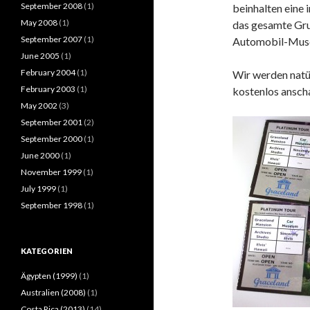
September 2008
(1)
beinhalten eine 
May 2008
(1)
das gesamte Gru
September 2007
(1)
Automobil-Museum
June 2005
(1)
February 2004
(1)
Wir werden natür
February 2003
(1)
kostenlos ansch
May 2002
(3)
September 2001
(2)
September 2000
(1)
June 2000
(1)
November 1999
(1)
July 1999
(1)
September 1998
(1)
KATEGORIEN
Ägypten (1999)
(1)
Australien (2008)
(1)
Costa Rica (2013)
(14)