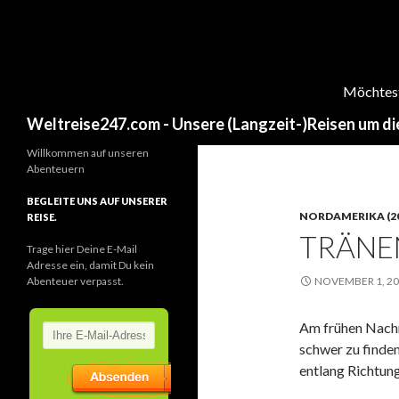
Möchtest 
Search
Weltreise247.com - Unsere (Langzeit-)Reisen um di
Willkommen auf unseren
Abenteuern
BEGLEITE UNS AUF UNSERER
NORDAMERIKA (20
REISE.
TRÄNE
Trage hier Deine E-Mail
Adresse ein, damit Du kein
Abenteuer verpasst.
NOVEMBER 1, 2
Am frühen Nachm
schwer zu finden
entlang Richtu