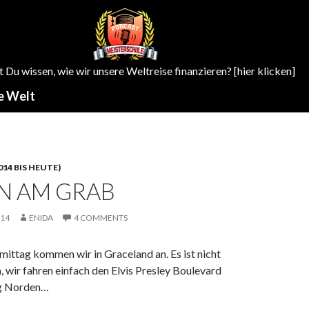
Du wissen, wie wir unsere Weltreise finanzieren? [hier klicken]
e Welt
14 BIS HEUTE)
N AM GRAB
014
ENIDA
4 COMMENTS
ittag kommen wir in Graceland an. Es ist nicht
, wir fahren einfach den Elvis Presley Boulevard
ng Norden…