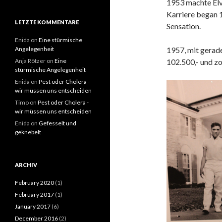
1953 machte Elv
Karriere began 1
LETZTE KOMMENTARE
Sensation.
Enida
on
Eine stürmische
Angelegenheit
1957, mit gerade
Anja Rötzer
on
Eine
102.500,- und zog
stürmische Angelegenheit
Enida
on
Pest oder Cholera -
wir müssen uns entscheiden
Timo
on
Pest oder Cholera -
wir müssen uns entscheiden
Enida
on
Gefesselt und
geknebelt
ARCHIV
February 2020
(1)
February 2017
(1)
January 2017
(6)
December 2016
(2)