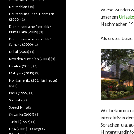
Deutschland
(5)
Wieso wurden wi
Deutschland, Insel Fehmarn
unserem
Urlaub
(2008)
(1)
Nachmachen 🙂
Dominikanische Republik /
Punta Cana (2009)
(1)
Als erstes besic
Dominikanische Republik /
Samana (2000)
(1)
Dubai (2005)
(1)
Kroatien / Bosnien (2003)
(1)
London (2000)
(1)
Malaysia (2012)
(2)
Nordamerika (2014 bis heute)
(231)
Paris (1999)
(1)
Specials
(2)
Speedflying
(2)
Wir bekommen ei
Sri Lanka (2004)
(1)
interaktiv in de
Türkei (1998)
(1)
Sprachen, u.a. a
USA (2001) Las Vegas /
Hintergrundinfor