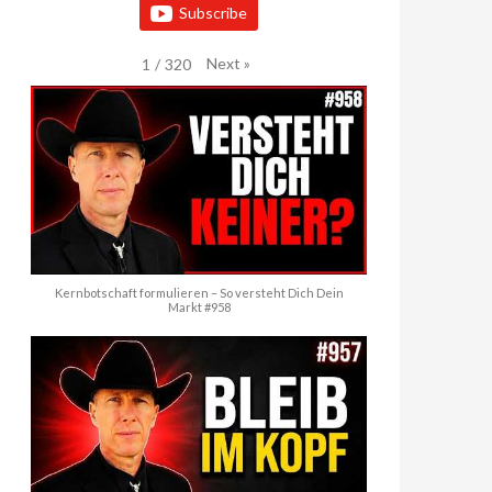
Subscribe
Next
»
1
/
320
Kernbotschaft formulieren – So versteht Dich Dein
Markt #958