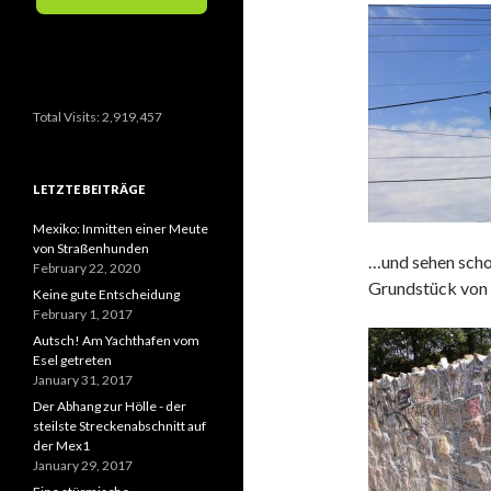
Total Visits:
2,919,457
LETZTE BEITRÄGE
Mexiko: Inmitten einer Meute
von Straßenhunden
…und sehen scho
February 22, 2020
Grundstück von E
Keine gute Entscheidung
February 1, 2017
Autsch! Am Yachthafen vom
Esel getreten
January 31, 2017
Der Abhang zur Hölle - der
steilste Streckenabschnitt auf
der Mex1
January 29, 2017