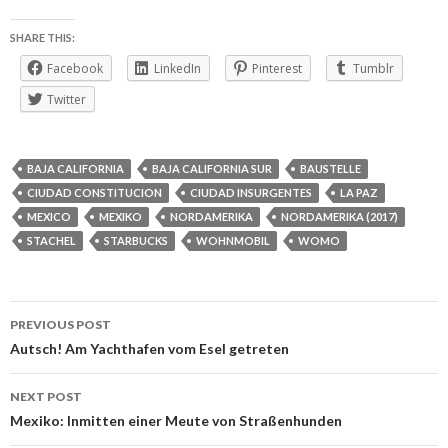
SHARE THIS:
Facebook
LinkedIn
Pinterest
Tumblr
Twitter
BAJA CALIFORNIA
BAJA CALIFORNIA SUR
BAUSTELLE
CIUDAD CONSTITUCION
CIUDAD INSURGENTES
LA PAZ
MEXICO
MEXIKO
NORDAMERIKA
NORDAMERIKA (2017)
STACHEL
STARBUCKS
WOHNMOBIL
WOMO
Post
PREVIOUS POST
navigation
Autsch! Am Yachthafen vom Esel getreten
NEXT POST
Mexiko: Inmitten einer Meute von Straßenhunden