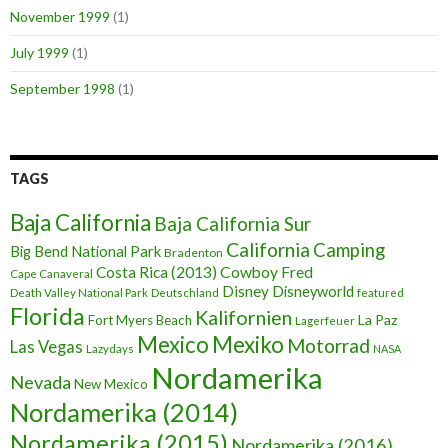
November 1999
(1)
July 1999
(1)
September 1998
(1)
TAGS
Baja California
Baja California Sur
California
Camping
Big Bend National Park
Bradenton
Cowboy Fred
Costa Rica (2013)
Cape Canaveral
Disney
Disneyworld
Death Valley National Park
Deutschland
featured
Florida
Kalifornien
La Paz
Fort Myers Beach
Lagerfeuer
Mexico
Mexiko
Motorrad
Las Vegas
Lazydays
NASA
Nordamerika
Nevada
New Mexico
Nordamerika (2014)
Nordamerika (2015)
Nordamerika (2016)