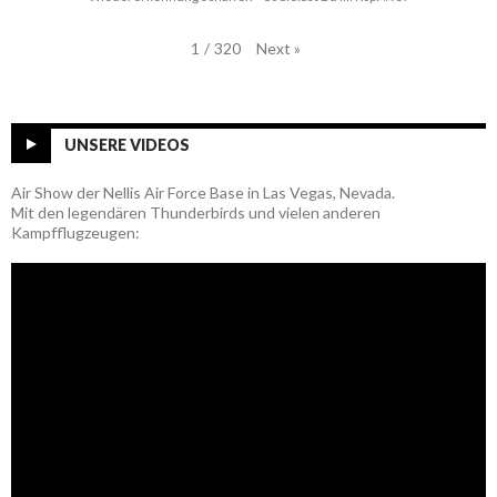
Next
»
1
/
320
UNSERE VIDEOS
Air Show der Nellis Air Force Base in Las Vegas, Nevada.
Mit den legendären Thunderbirds und vielen anderen
Kampfflugzeugen: