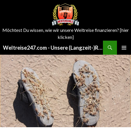
Möchtest Du wissen, wie wir unsere Weltreise finanzieren? [hier
klicken]
Search
Weltreise247.com - Unsere (Langzeit-)Reisen um die Welt
SKIP
PRIMAR
TO
MENU
CONTENT