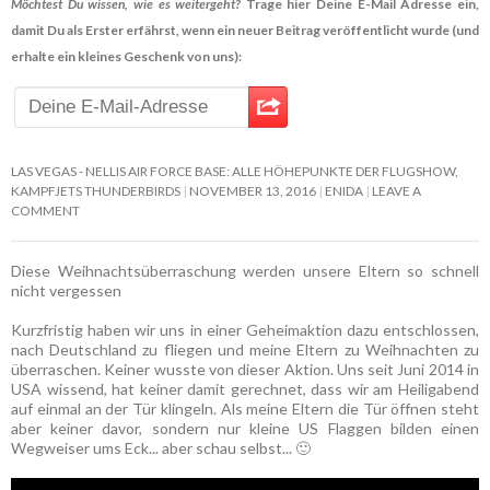
Möchtest Du wissen, wie es weitergeht?
Trage hier Deine E-Mail Adresse ein,
damit Du als Erster erfährst, wenn ein neuer Beitrag veröffentlicht wurde (und
erhalte ein kleines Geschenk von uns):
LAS VEGAS - NELLIS AIR FORCE BASE: ALLE HÖHEPUNKTE DER FLUGSHOW,
KAMPFJETS THUNDERBIRDS
NOVEMBER 13, 2016
ENIDA
LEAVE A
COMMENT
Diese Weihnachtsüberraschung werden unsere Eltern so schnell
nicht vergessen
Kurzfristig haben wir uns in einer Geheimaktion dazu entschlossen,
nach Deutschland zu fliegen und meine Eltern zu Weihnachten zu
überraschen. Keiner wusste von dieser Aktion. Uns seit Juni 2014 in
USA wissend, hat keiner damit gerechnet, dass wir am Heiligabend
auf einmal an der Tür klingeln. Als meine Eltern die Tür öffnen steht
aber keiner davor, sondern nur kleine US Flaggen bilden einen
Wegweiser ums Eck... aber schau selbst... 🙂