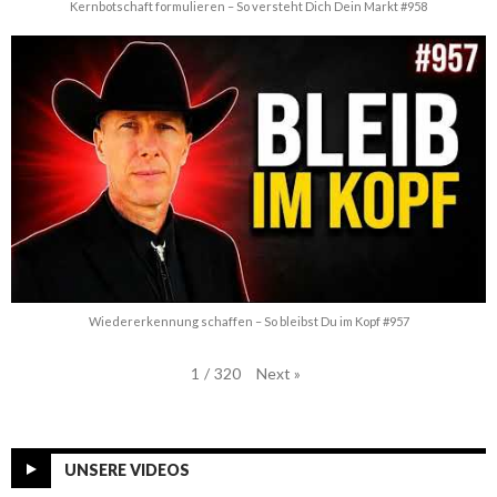
Kernbotschaft formulieren – So versteht Dich Dein Markt #958
Wiedererkennung schaffen – So bleibst Du im Kopf #957
Next
»
1
/
320
UNSERE VIDEOS