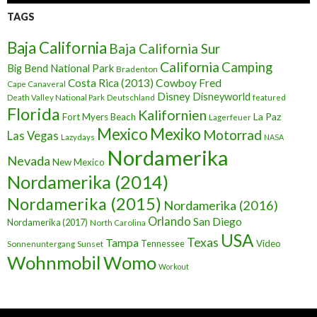
TAGS
Baja California
Baja California Sur
California
Camping
Big Bend National Park
Bradenton
Cowboy Fred
Costa Rica (2013)
Cape Canaveral
Disney
Disneyworld
Death Valley National Park
Deutschland
featured
Florida
Kalifornien
La Paz
Fort Myers Beach
Lagerfeuer
Mexico
Mexiko
Motorrad
Las Vegas
Lazydays
NASA
Nordamerika
Nevada
New Mexico
Nordamerika (2014)
Nordamerika (2015)
Nordamerika (2016)
Orlando
San Diego
Nordamerika (2017)
North Carolina
USA
Texas
Tampa
Tennessee
Video
Sunset
Sonnenuntergang
Wohnmobil
Womo
Workout