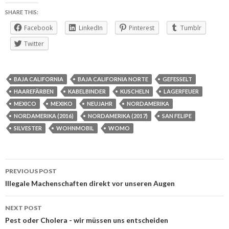
SHARE THIS:
Facebook
LinkedIn
Pinterest
Tumblr
Twitter
BAJA CALIFORNIA
BAJA CALIFORNIA NORTE
GEFESSELT
HAAREFÄRBEN
KABELBINDER
KUSCHELN
LAGERFEUER
MEXICO
MEXIKO
NEUJAHR
NORDAMERIKA
NORDAMERIKA (2016)
NORDAMERIKA (2017)
SAN FELIPE
SILVESTER
WOHNMOBIL
WOMO
Post
PREVIOUS POST
navigation
Illegale Machenschaften direkt vor unseren Augen
NEXT POST
Pest oder Cholera - wir müssen uns entscheiden