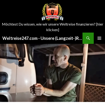
Möchtest Du wissen, wie wir unsere Weltreise finanzieren? [hier
klicken]
Search
Weltreise247.com - Unsere (Langzeit-)Reisen um die Welt
SKIP
PRIMAR
TO
MENU
CONTENT