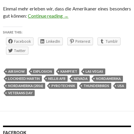
Einmal mehr erleben wir, dass die Amerikaner eines besonders
Unter Beschuss - Kampfjets im Tie
gut können:
Continue reading
→
SHARE THIS:
Facebook
LinkedIn
Pinterest
Tumblr
Twitter
AIR SHOW
EXPLOSION
KAMPFJET
LAS VEGAS
LOCKHEED MARTIN
NELLIS AFB
NEVADA
NORDAMERIKA
NORDAMERIKA (2016)
PYROTECHNIK
THUNDERBIRDS
USA
VETERANS DAY
FACEBOOK