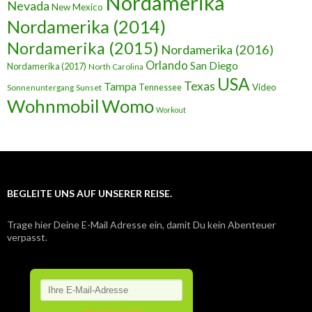
Nordamerika
Nevada
New Mexico
Nordamerika (2014)
Nordamerika (2015)
Nordamerika (2016)
Orlando
San Diego
Nordamerika (2017)
North Carolina
USA
Texas
Tampa
Tennessee
Video
Sunset
Sonnenuntergang
Wohnmobil
Womo
Workout
BEGLEITE UNS AUF UNSERER REISE.
Trage hier Deine E-Mail Adresse ein, damit Du kein Abenteuer
verpasst.