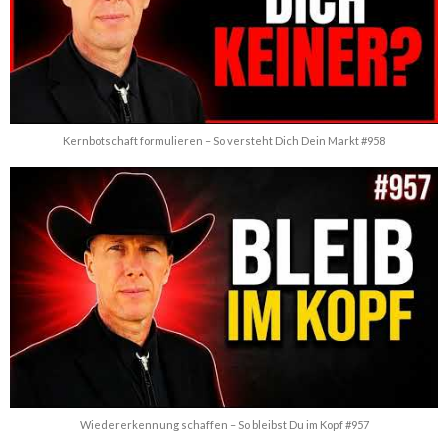
Kernbotschaft formulieren – So versteht Dich Dein Markt #958
Wiedererkennung schaffen – So bleibst Du im Kopf #957