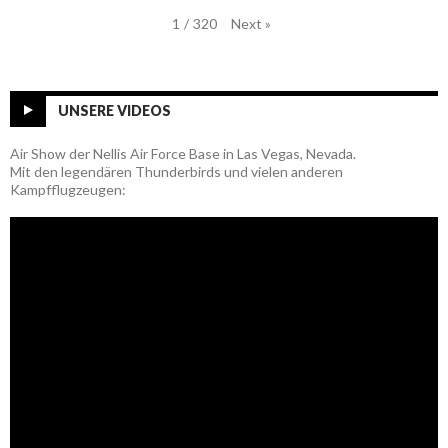
Next
»
1
/
320
UNSERE VIDEOS
Air Show der Nellis Air Force Base in Las Vegas, Nevada.
Mit den legendären Thunderbirds und vielen anderen
Kampfflugzeugen: