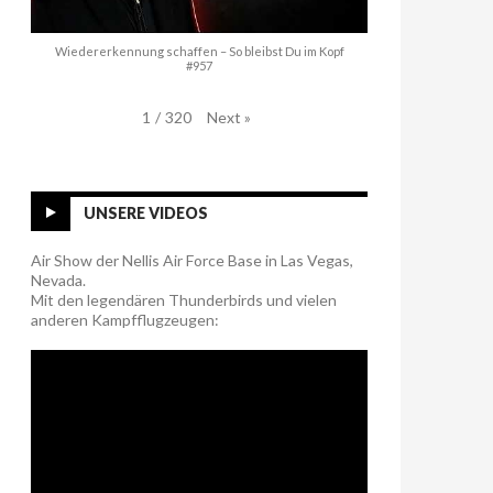
Wiedererkennung schaffen – So bleibst Du im Kopf
#957
Next
»
1
/
320
UNSERE VIDEOS
Air Show der Nellis Air Force Base in Las Vegas,
Nevada.
Mit den legendären Thunderbirds und vielen
anderen Kampfflugzeugen: