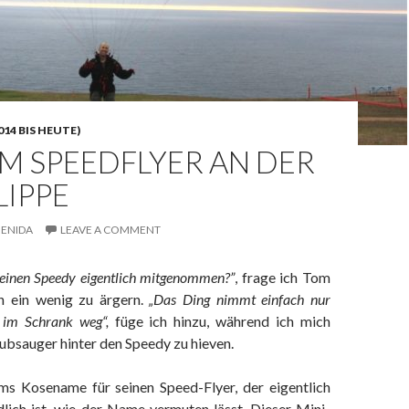
14 BIS HEUTE)
M SPEEDFLYER AN DER
LIPPE
ENIDA
LEAVE A COMMENT
einen Speedy eigentlich mitgenommen?”
, frage ich Tom
hn ein wenig zu ärgern.
„Das Ding nimmt einfach nur
 im Schrank weg“,
füge ich hinzu, während ich mich
ubsauger hinter den Speedy zu hieven.
ms Kosename für seinen Speed-Flyer, der eigentlich
dlich ist, wie der Name vermuten lässt. Dieser Mini-