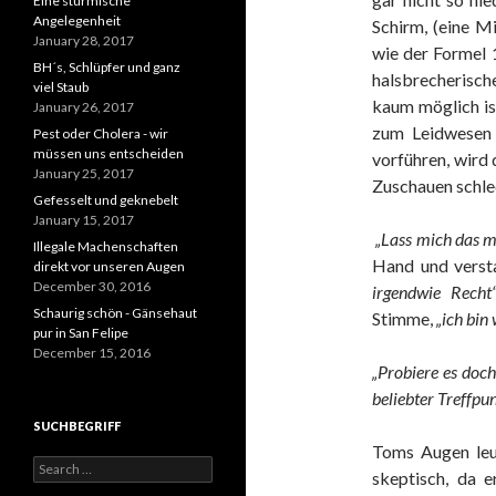
Eine stürmische
Angelegenheit
Schirm, (eine M
January 28, 2017
wie der Formel 
BH´s, Schlüpfer und ganz
halsbrecherisc
viel Staub
kaum möglich ist
January 26, 2017
zum Leidwesen 
Pest oder Cholera - wir
müssen uns entscheiden
vorführen, wird
January 25, 2017
Zuschauen schle
Gefesselt und geknebelt
January 15, 2017
„Lass mich
das m
Illegale Machenschaften
Hand und versta
direkt vor unseren Augen
December 30, 2016
irgendwie Recht“
Schaurig schön - Gänsehaut
Stimme,
„ich bin
pur in San Felipe
December 15, 2016
„Probiere es doch
beliebter Treffpun
SUCHBEGRIFF
Toms Augen leu
Search
skeptisch, da e
for: