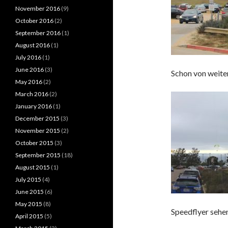
November 2016
(9)
October 2016
(2)
September 2016
(1)
August 2016
(1)
July 2016
(1)
June 2016
(3)
Schon von weite
May 2016
(2)
March 2016
(2)
January 2016
(1)
December 2015
(3)
November 2015
(2)
October 2015
(3)
September 2015
(18)
August 2015
(1)
July 2015
(4)
June 2015
(6)
May 2015
(8)
Speedflyer sehe
April 2015
(5)