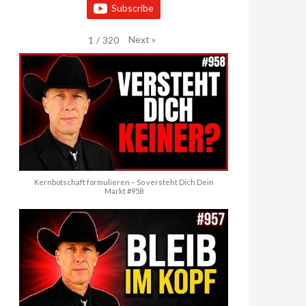
Subscribe
Next
»
1
/
320
Kernbotschaft formulieren – So versteht Dich Dein
Markt #958