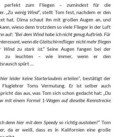
t perfekt zum Fliegen – zumindest für die
er.
„Zu wenig Wind“
, stellt Tom fest, nachdem er den
tet hat. Dima schaut ihn mit großen Augen an, und
kann, wieso denn trotzdem so viele Flieger in der Luft
ihn auf:
“Bei dem Wind habe ich nicht genug Auftrieb. Für
interessant, wenn die Gleitschirmflieger nicht mehr fliegen
r Wind zu stark ist.“
Seine Augen fangen bei der
an zu leuchten – wie immer, wenn er den
srausch spürt …
ier leider keine Starterlaubnis erteilen“
, bestätigt der
e Fluglehrer Toms Vermutung. Er ist selber auch
spricht das aus, was Tom sich schon gedacht hat:
„Du
kw mit einem Formel 1-Wagen auf dieselbe Rennstrecke
h denn hier mit dem Speedy so richtig austoben?“
Tom
ker, da er weiß, dass es in Kalifornien eine große
ne gibt.