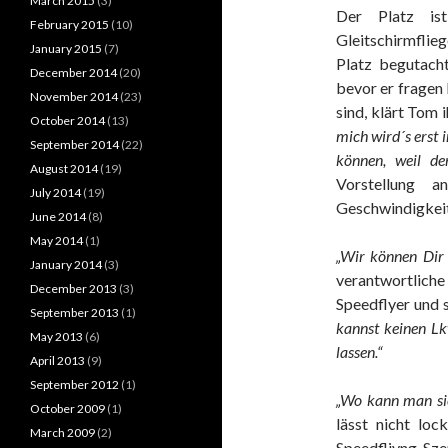
March 2015
(3)
Der Platz is
February 2015
(10)
Gleitschirmflieg
January 2015
(7)
Platz begutach
December 2014
(20)
bevor er fragen 
November 2014
(23)
sind, klärt Tom 
October 2014
(13)
mich wird´s erst 
September 2014
(22)
können, weil de
August 2014
(19)
Vorstellung 
July 2014
(19)
Geschwindigkeit
June 2014
(8)
May 2014
(1)
„Wir können Dir h
January 2014
(3)
verantwortlich
December 2013
(3)
Speedflyer und 
September 2013
(1)
kannst keinen L
May 2013
(6)
lassen.“
April 2013
(9)
September 2012
(1)
„Wo kann man sic
October 2009
(1)
lässt nicht loc
March 2009
(2)
Speedfliyng-Sze