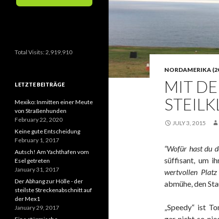
Total Visits:
2,919,910
NORDAMERIKA (20
MIT DE
LETZTE BEITRÄGE
STEILK
Mexiko: Inmitten einer Meute
von Straßenhunden
February 22, 2020
JULY 3, 2015
Keine gute Entscheidung
February 1, 2017
“Wofür hast du d
Autsch! Am Yachthafen vom
süffisant, um i
Esel getreten
January 31, 2017
wertvollen Platz
Der Abhang zur Hölle - der
abmühe, den Sta
steilste Streckenabschnitt auf
der Mex1
„Speedy“ ist To
January 29, 2017
gar nicht so nie