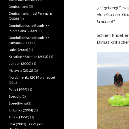
Deutschland
(5)
„Ist gebongt!“
, sa
Deutschland, Insel Fehmarn
ein bisschen Gr
(2008)
(1)
krachen!“
Dominikanische Republik /
Punta Cana (2009)
(1)
Schnell findet e
Dominikanische Republik /
Dimas kritische
Samana (2000)
(1)
Dubai (2005)
(1)
Kroatien / Bosnien (2003)
(1)
London (2000)
(1)
Malaysia (2012)
(2)
Nordamerika (2014 bis heute)
(231)
Paris (1999)
(1)
Specials
(2)
Speedflying
(2)
Sri Lanka (2004)
(1)
Türkei (1998)
(1)
USA (2001) Las Vegas /