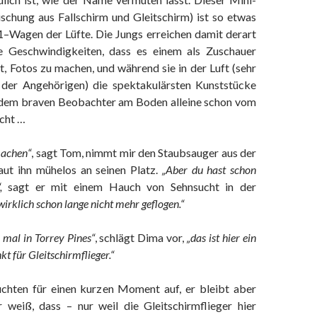
ischung aus Fallschirm und Gleitschirm) ist so etwas
1–Wagen der Lüfte. Die Jungs erreichen damit derart
he Geschwindigkeiten, dass es einem als Zuschauer
, Fotos zu machen, und während sie in der Luft (sehr
der Angehörigen) die spektakulärsten Kunststücke
 dem braven Beobachter am Boden alleine schon vom
cht …
achen“
, sagt Tom, nimmt mir den Staubsauger aus der
ut ihn mühelos an seinen Platz.
„Aber du hast schon
,
sagt er mit einem Hauch von Sehnsucht in der
 wirklich schon lange nicht mehr geflogen.“
 mal in Torrey Pines“
, schlägt Dima vor,
„das ist hier ein
kt für Gleitschirmflieger.“
chten für einen kurzen Moment auf, er bleibt aber
r weiß, dass – nur weil die Gleitschirmflieger hier