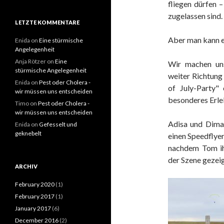
fliegen dürfen 
zugelassen sind.
LETZTE KOMMENTARE
Aber man kann e
Enida
on
Eine stürmische
Angelegenheit
Anja Rötzer
on
Eine
Wir machen uns
stürmische Angelegenheit
weiter Richtung
Enida
on
Pest oder Cholera -
of July-Party"
wir müssen uns entscheiden
besonderes Erleb
Timo
on
Pest oder Cholera -
wir müssen uns entscheiden
Adisa und Dima 
Enida
on
Gefesselt und
geknebelt
einen Speedflyer
nachdem Tom ih
der Szene gezeig
ARCHIV
February 2020
(1)
February 2017
(1)
January 2017
(6)
December 2016
(2)