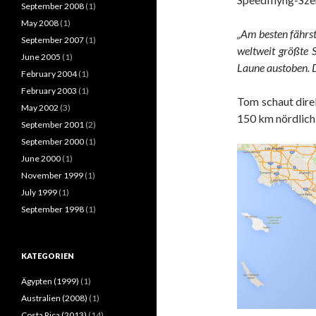
September 2008
(1)
May 2008
(1)
„Am besten fährs
September 2007
(1)
weltweit größte 
June 2005
(1)
Laune austoben. D
February 2004
(1)
February 2003
(1)
Tom schaut direk
May 2002
(3)
150 km nördlich 
September 2001
(2)
September 2000
(1)
June 2000
(1)
November 1999
(1)
July 1999
(1)
September 1998
(1)
KATEGORIEN
Ägypten (1999)
(1)
Australien (2008)
(1)
Costa Rica (2013)
(14)