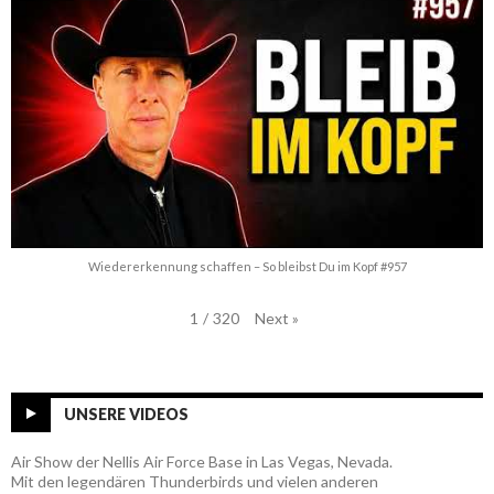
Wiedererkennung schaffen – So bleibst Du im Kopf #957
Next
»
1
/
320
UNSERE VIDEOS
Air Show der Nellis Air Force Base in Las Vegas, Nevada.
Mit den legendären Thunderbirds und vielen anderen