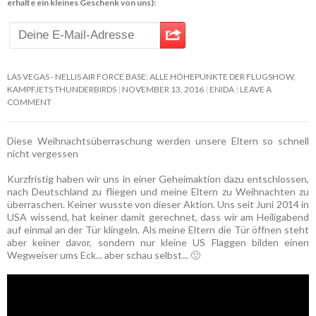
erhalte ein kleines Geschenk von uns):
LAS VEGAS - NELLIS AIR FORCE BASE: ALLE HÖHEPUNKTE DER FLUGSHOW,
KAMPFJETS THUNDERBIRDS
NOVEMBER 13, 2016
ENIDA
LEAVE A
COMMENT
Diese Weihnachtsüberraschung werden unsere Eltern so schnell
nicht vergessen
Kurzfristig haben wir uns in einer Geheimaktion dazu entschlossen,
nach Deutschland zu fliegen und meine Eltern zu Weihnachten zu
überraschen. Keiner wusste von dieser Aktion. Uns seit Juni 2014 in
USA wissend, hat keiner damit gerechnet, dass wir am Heiligabend
auf einmal an der Tür klingeln. Als meine Eltern die Tür öffnen steht
aber keiner davor, sondern nur kleine US Flaggen bilden einen
Wegweiser ums Eck... aber schau selbst... 🙂