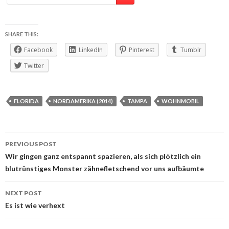
SHARE THIS:
Facebook
LinkedIn
Pinterest
Tumblr
Twitter
FLORIDA
NORDAMERIKA (2014)
TAMPA
WOHNMOBIL
Post
PREVIOUS POST
navigation
Wir gingen ganz entspannt spazieren, als sich plötzlich ein
blutrünstiges Monster zähnefletschend vor uns aufbäumte
NEXT POST
Es ist wie verhext