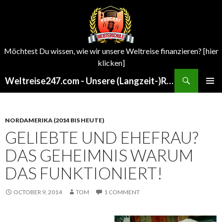
Möchtest Du wissen, wie wir unsere Weltreise finanzieren? [hier
klicken]
Search
Weltreise247.com - Unsere (Langzeit-)Reisen um die Welt
SKIP
PRIMAR
TO
MENU
CONTENT
NORDAMERIKA (2014 BIS HEUTE)
GELIEBTE UND EHEFRAU?
DAS GEHEIMNIS WARUM
DAS FUNKTIONIERT!
OCTOBER 9, 2014
TOM
1 COMMENT