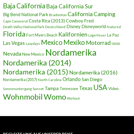
Baja California
Baja California Sur
California
Camping
Big Bend National Park
Bradenton
Cowboy Fred
Costa Rica (2013)
Cape Canaveral
Disney
Disneyworld
Death Valley National Park
Deutschland
featured
Florida
Kalifornien
La Paz
Fort Myers Beach
Lagerfeuer
Mexico
Mexiko
Motorrad
Las Vegas
Lazydays
NASA
Nordamerika
Nevada
New Mexico
Nordamerika (2014)
Nordamerika (2015)
Nordamerika (2016)
Orlando
San Diego
Nordamerika (2017)
North Carolina
USA
Texas
Tampa
Tennessee
Video
Sunset
Sonnenuntergang
Wohnmobil
Womo
Workout