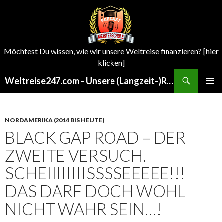
Möchtest Du wissen, wie wir unsere Weltreise finanzieren? [hier
klicken]
Search
Weltreise247.com - Unsere (Langzeit-)Reisen um die Welt
SKIP
PRIMAR
TO
MENU
CONTENT
NORDAMERIKA (2014 BIS HEUTE)
BLACK GAP ROAD – DER
ZWEITE VERSUCH.
SCHEIIIIIIIISSSSEEEEE!!!
DAS DARF DOCH WOHL
NICHT WAHR SEIN…!