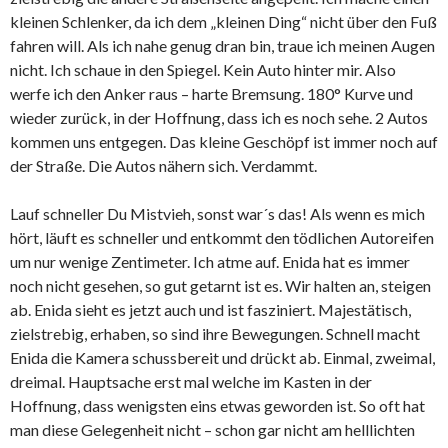
kleinen Schlenker, da ich dem „kleinen Ding“ nicht über den Fuß
fahren will. Als ich nahe genug dran bin, traue ich meinen Augen
nicht. Ich schaue in den Spiegel. Kein Auto hinter mir. Also
werfe ich den Anker raus – harte Bremsung. 180° Kurve und
wieder zurück, in der Hoffnung, dass ich es noch sehe. 2 Autos
kommen uns entgegen. Das kleine Geschöpf ist immer noch auf
der Straße. Die Autos nähern sich. Verdammt.
Lauf schneller Du Mistvieh, sonst war´s das! Als wenn es mich
hört, läuft es schneller und entkommt den tödlichen Autoreifen
um nur wenige Zentimeter. Ich atme auf. Enida hat es immer
noch nicht gesehen, so gut getarnt ist es. Wir halten an, steigen
ab. Enida sieht es jetzt auch und ist fasziniert. Majestätisch,
zielstrebig, erhaben, so sind ihre Bewegungen. Schnell macht
Enida die Kamera schussbereit und drückt ab. Einmal, zweimal,
dreimal. Hauptsache erst mal welche im Kasten in der
Hoffnung, dass wenigsten eins etwas geworden ist. So oft hat
man diese Gelegenheit nicht – schon gar nicht am helllichten