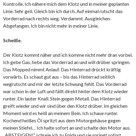
Kontrolle. Ich nähere mich dem Klotz und in meiner geplanten
Linie. Sehr geil. Gleich bin ich durch. Auf einmal rutscht das
Vorderrad nach rechts weg. Verdammt. Ausgleichen.
Abgefangen. Ich bin nicht mehr in meiner Linie.
Scheiße.
Der Klotz kommt näher und ich komme nicht mehr dran vorbei.
Ich gebe Gas, hebe das Vorderrad an und will drüber springen.
Das Mopped nimmt Anlauf. Das Hinterrad drückt kräftig
vorwärts. Es schaut gut aus – bis das Hinterrad seitlich
wegrutscht und mir der letzte Schwung fehlt. Das Vorderrad
war schon in der Luft und fällt direkt hinter dem Klotz wieder
runter. Ein lauter Knall. Stein gegen Metall. Das Hinterrad
greift wieder und wir sind über den Klotz drüber. Im gleichen
Moment wird es heiß an meinem Bein. Ich schaue runter.
Kochend heißes Öl spritzt aus dem Motorgehäuse gegen
meinen Stiefel… Ich halte sofort an und schalte den Motor aus.
„ABSTEIGEN!“ schreie ich zu Enida und sie springt sofort