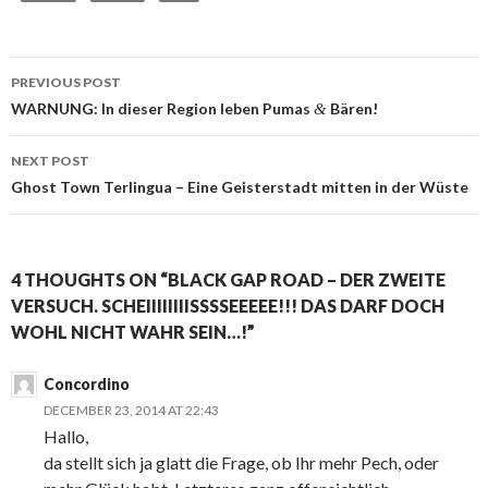
Post
PREVIOUS POST
navigation
WARNUNG: In dieser Region leben Pumas
&
Bären!
NEXT POST
Ghost Town Terlingua – Eine Geisterstadt mitten in der Wüste
4 THOUGHTS ON “BLACK GAP ROAD – DER ZWEITE
VERSUCH. SCHEIIIIIIIISSSSEEEEE!!! DAS DARF DOCH
WOHL NICHT WAHR SEIN…!”
Concordino
DECEMBER 23, 2014 AT 22:43
Hallo,
da stellt sich ja glatt die Frage, ob Ihr mehr Pech, oder