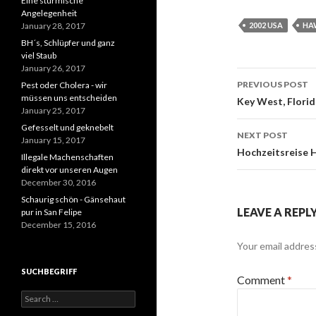
Eine stürmische
Angelegenheit
January 28, 2017
2002 USA
HA
BH´s, Schlüpfer und ganz
viel Staub
January 26, 2017
Post
PREVIOUS POST
Pest oder Cholera - wir
müssen uns entscheiden
navigati
Key West, Florid
January 25, 2017
Gefesselt und geknebelt
NEXT POST
January 15, 2017
Hochzeitsreise 
Illegale Machenschaften
direkt vor unseren Augen
December 30, 2016
Schaurig schön - Gänsehaut
LEAVE A REPL
pur in San Felipe
December 15, 2016
Your email address
SUCHBEGRIFF
Comment
*
Search
for: