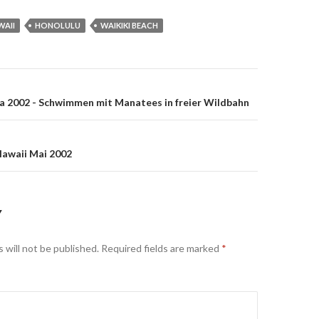
WAII
HONOLULU
WAIKIKI BEACH
on
a 2002 - Schwimmen mit Manatees in freier Wildbahn
Hawaii Mai 2002
Y
 will not be published.
Required fields are marked
*