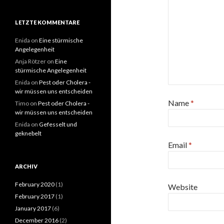
LETZTE KOMMENTARE
Enida
on
Eine stürmische
Angelegenheit
Anja Rötzer
on
Eine
stürmische Angelegenheit
Enida
on
Pest oder Cholera -
wir müssen uns entscheiden
Name
*
Timo
on
Pest oder Cholera -
wir müssen uns entscheiden
Enida
on
Gefesselt und
geknebelt
Email
*
ARCHIV
February 2020
(1)
Website
February 2017
(1)
January 2017
(6)
December 2016
(2)