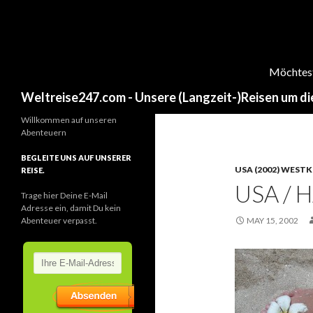
Möchtest 
Search
Weltreise247.com - Unsere (Langzeit-)Reisen um di
Willkommen auf unseren
Abenteuern
BEGLEITE UNS AUF UNSERER
USA (2002) WESTK
REISE.
USA / 
Trage hier Deine E-Mail
Adresse ein, damit Du kein
Abenteuer verpasst.
MAY 15, 2002