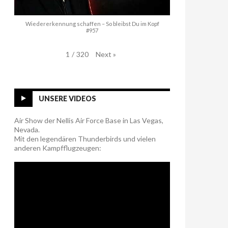
Wiedererkennung schaffen – So bleibst Du im Kopf
#957
Next
»
1
/
320
UNSERE VIDEOS
Air Show der Nellis Air Force Base in Las Vegas,
Nevada.
Mit den legendären Thunderbirds und vielen
anderen Kampfflugzeugen: