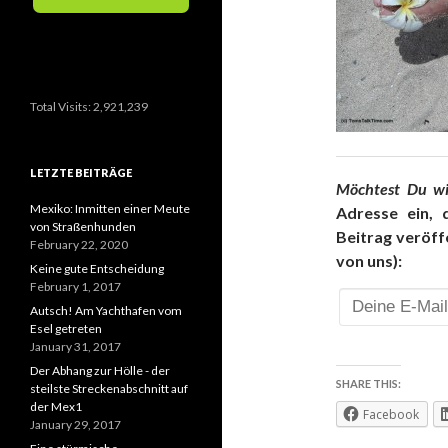
Total Visits:
2,921,239
LETZTE BEITRÄGE
Möchtest Du wi
Mexiko: Inmitten einer Meute
Adresse ein, 
von Straßenhunden
Beitrag veröff
February 22, 2020
von uns):
Keine gute Entscheidung
February 1, 2017
Autsch! Am Yachthafen vom
Esel getreten
January 31, 2017
Der Abhang zur Hölle - der
SHARE THIS:
steilste Streckenabschnitt auf
der Mex1
Facebook
January 29, 2017