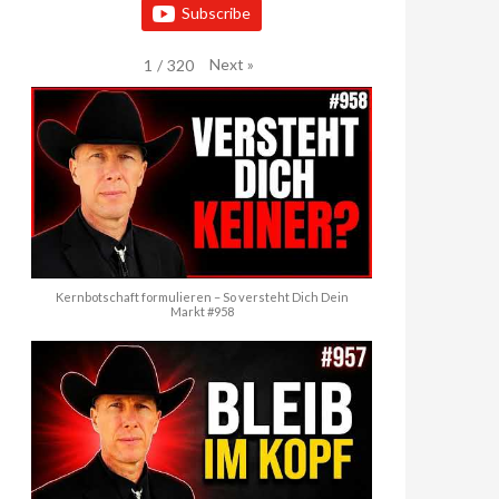
Subscribe
Next
»
1
/
320
Kernbotschaft formulieren – So versteht Dich Dein
Markt #958