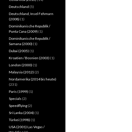
Deutschland
(5)
Deutschland, Insel Fehmarn
(2008)
(1)
Dominikanische Republik /
Punta Cana (2009)
(1)
Dominikanische Republik /
Samana (2000)
(1)
Dubai (2005)
(1)
Kroatien / Bosnien (2003)
(1)
London (2000)
(1)
Malaysia (2012)
(2)
Nordamerika (2014 bis heute)
(231)
Paris (1999)
(1)
Specials
(2)
Speedflying
(2)
Sri Lanka (2004)
(1)
Türkei (1998)
(1)
USA (2001) Las Vegas /