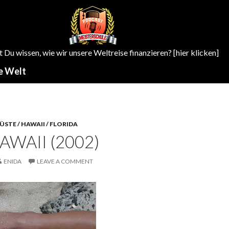
Du wissen, wie wir unsere Weltreise finanzieren? [hier klicken]
e Welt
ÜSTE / HAWAII / FLORIDA
HAWAII (2002)
ENIDA
LEAVE A COMMENT