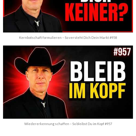
Kernbotschaft formulieren – So versteht Dich Dein Markt #958
Wiedererkennung schaffen – So bleibst Du im Kopf #957