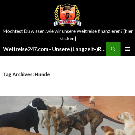
Möchtest Du wissen, wie wir unsere Weltreise finanzieren? [hier
klicken]
Search
Weltreise247.com - Unsere (Langzeit-)Reisen um die Welt
SKIP
PRIMAR
TO
MENU
CONTENT
Tag Archives: Hunde