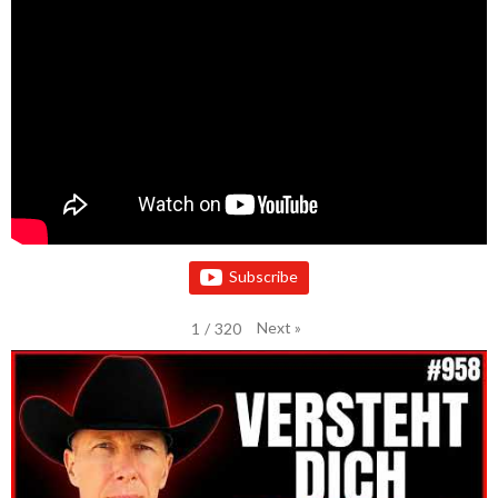
Subscribe
Next
»
1
/
320