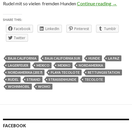
Mexiko: I
Rudel mit so vielen fremden Hunden
Continue reading
→
SHARE THIS:
Facebook
LinkedIn
Pinterest
Tumblr
Twitter
BAJA CALIFORNIA
BAJA CALIFORNIA SUR
HUNDE
LA PAZ
LAGERFEUER
MEXICO
MEXIKO
NORDAMERIKA
NORDAMERIKA (2017)
PLAYA TECOLOTE
RETTUNGSSTATION
RUDEL
STRAND
STRASSENHUNDE
TECOLOTE
WOHNMOBIL
WOMO
FACEBOOK