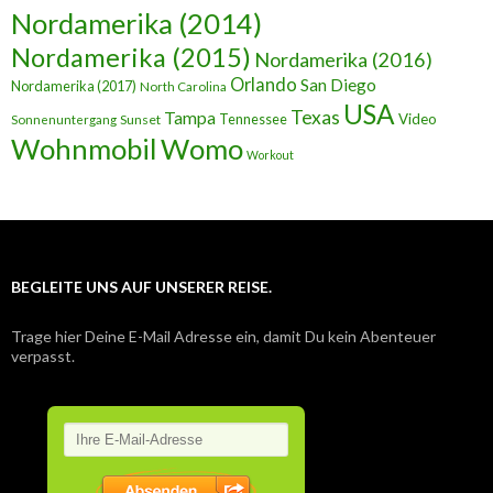
Nordamerika (2014)
Nordamerika (2015)
Nordamerika (2016)
Orlando
San Diego
Nordamerika (2017)
North Carolina
USA
Texas
Tampa
Tennessee
Video
Sunset
Sonnenuntergang
Wohnmobil
Womo
Workout
BEGLEITE UNS AUF UNSERER REISE.
Trage hier Deine E-Mail Adresse ein, damit Du kein Abenteuer
verpasst.