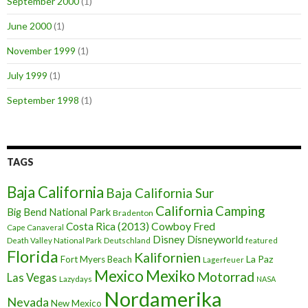
September 2000
(1)
June 2000
(1)
November 1999
(1)
July 1999
(1)
September 1998
(1)
TAGS
Baja California
Baja California Sur
California
Camping
Big Bend National Park
Bradenton
Cowboy Fred
Costa Rica (2013)
Cape Canaveral
Disney
Disneyworld
Death Valley National Park
Deutschland
featured
Florida
Kalifornien
La Paz
Fort Myers Beach
Lagerfeuer
Mexico
Mexiko
Motorrad
Las Vegas
Lazydays
NASA
Nordamerika
Nevada
New Mexico