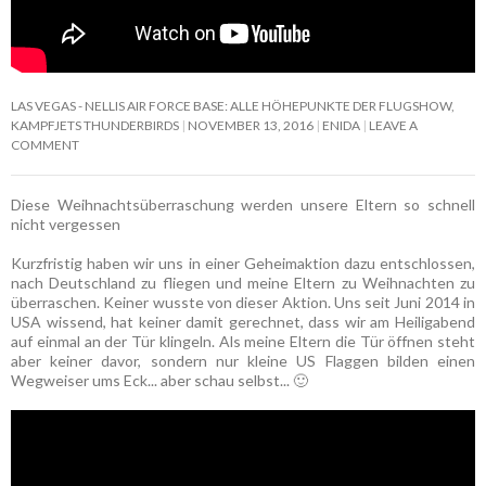
LAS VEGAS - NELLIS AIR FORCE BASE: ALLE HÖHEPUNKTE DER FLUGSHOW,
KAMPFJETS THUNDERBIRDS
NOVEMBER 13, 2016
ENIDA
LEAVE A
COMMENT
Diese Weihnachtsüberraschung werden unsere Eltern so schnell
nicht vergessen
Kurzfristig haben wir uns in einer Geheimaktion dazu entschlossen,
nach Deutschland zu fliegen und meine Eltern zu Weihnachten zu
überraschen. Keiner wusste von dieser Aktion. Uns seit Juni 2014 in
USA wissend, hat keiner damit gerechnet, dass wir am Heiligabend
auf einmal an der Tür klingeln. Als meine Eltern die Tür öffnen steht
aber keiner davor, sondern nur kleine US Flaggen bilden einen
Wegweiser ums Eck... aber schau selbst... 🙂