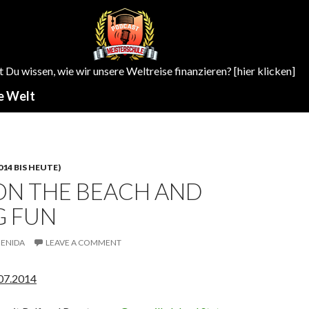
Du wissen, wie wir unsere Weltreise finanzieren? [hier klicken]
e Welt
14 BIS HEUTE)
ON THE BEACH AND
G FUN
ENIDA
LEAVE A COMMENT
.07.2014