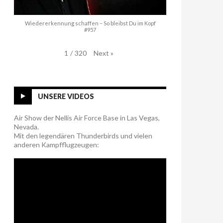
Wiedererkennung schaffen – So bleibst Du im Kopf
#957
Next
»
1
/
320
UNSERE VIDEOS
Air Show der Nellis Air Force Base in Las Vegas,
Nevada.
Mit den legendären Thunderbirds und vielen
anderen Kampfflugzeugen: