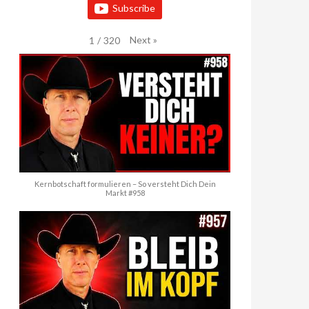
Subscribe
Next
»
1
/
320
Kernbotschaft formulieren – So versteht Dich Dein
Markt #958