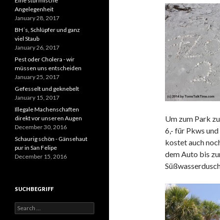
Eine stürmische
Angelegenheit
January 28, 2017
BH´s, Schlüpfer und ganz
viel Staub
January 26, 2017
Pest oder Cholera - wir
müssen uns entscheiden
January 25, 2017
Gefesselt und geknebelt
January 15, 2017
Illegale Machenschaften
Um zum Park zu
direkt vor unseren Augen
December 30, 2016
6,- für Pkws und
Schaurig schön - Gänsehaut
kostet auch noch
pur in San Felipe
dem Auto bis zu
December 15, 2016
Süßwasserdusche
SUCHBEGRIFF
Search
for: