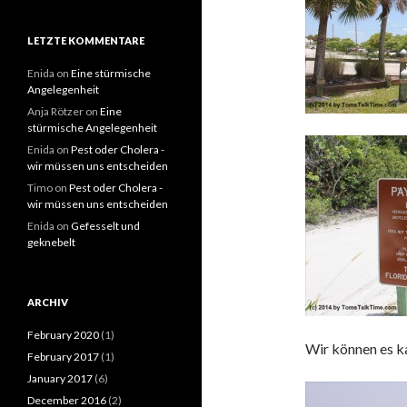
LETZTE KOMMENTARE
Enida
on
Eine stürmische
Angelegenheit
Anja Rötzer
on
Eine
stürmische Angelegenheit
Enida
on
Pest oder Cholera -
wir müssen uns entscheiden
Timo
on
Pest oder Cholera -
wir müssen uns entscheiden
Enida
on
Gefesselt und
geknebelt
ARCHIV
February 2020
(1)
Wir können es ka
February 2017
(1)
January 2017
(6)
December 2016
(2)