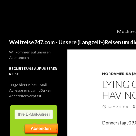
Möchtest 
Search
Weltreise247.com - Unsere (Langzeit-)Reisen um di
Willkommen auf unseren
Abenteuern
BEGLEITE UNS AUF UNSERER
NORDAMERIKA (20
REISE.
LYING 
Trage hier Deine E-Mail
Adresse ein, damit Du kein
HAVIN
Abenteuer verpasst.
JULY 9, 2014
Donnerstag, 09