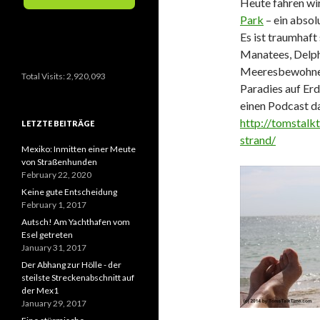
Heute fahren wi
Park
– ein absol
Es ist traumhaf
Manatees, Delph
Meeresbewohner
Total Visits:
2,920,093
Paradies auf Erd
einen Podcast da
http://tomstalk
LETZTE BEITRÄGE
strand/
Mexiko: Inmitten einer Meute
von Straßenhunden
February 22, 2020
Keine gute Entscheidung
February 1, 2017
Autsch! Am Yachthafen vom
Esel getreten
January 31, 2017
Der Abhang zur Hölle - der
steilste Streckenabschnitt auf
der Mex1
January 29, 2017