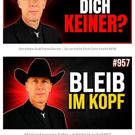
Kernbotschaft formulieren – So versteht Dich Dein Markt #958
Wiedererkennung schaffen – So bleibst Du im Kopf #957