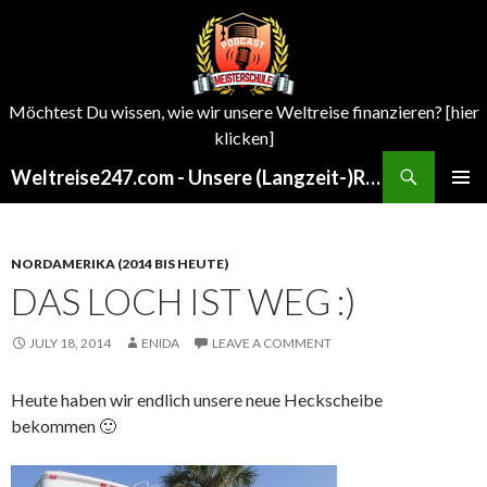
Möchtest Du wissen, wie wir unsere Weltreise finanzieren? [hier
klicken]
Search
Weltreise247.com - Unsere (Langzeit-)Reisen um die Welt
SKIP
PRIMAR
TO
MENU
CONTENT
NORDAMERIKA (2014 BIS HEUTE)
DAS LOCH IST WEG :)
JULY 18, 2014
ENIDA
LEAVE A COMMENT
Heute haben wir endlich unsere neue Heckscheibe
bekommen 🙂