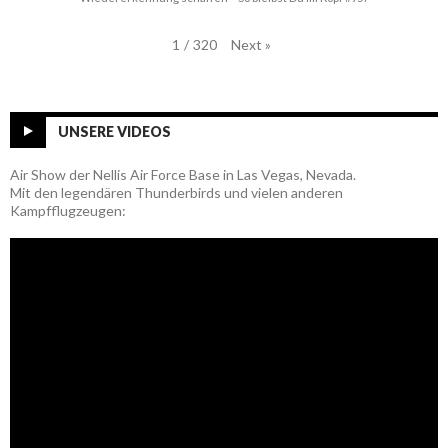
Next
»
1
/
320
UNSERE VIDEOS
Air Show der Nellis Air Force Base in Las Vegas, Nevada.
Mit den legendären Thunderbirds und vielen anderen
Kampfflugzeugen: