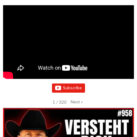
Subscribe
Next
»
1
/
320