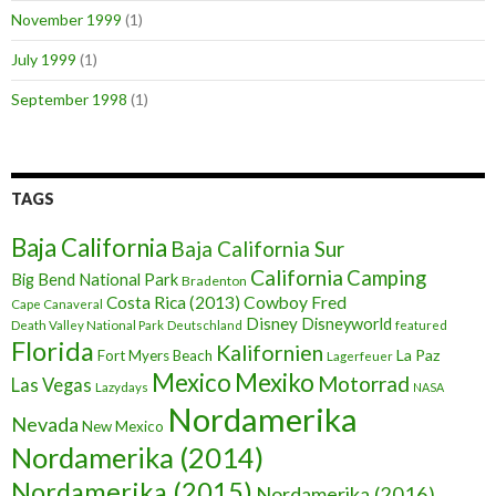
November 1999
(1)
July 1999
(1)
September 1998
(1)
TAGS
Baja California
Baja California Sur
California
Camping
Big Bend National Park
Bradenton
Cowboy Fred
Costa Rica (2013)
Cape Canaveral
Disney
Disneyworld
Death Valley National Park
Deutschland
featured
Florida
Kalifornien
La Paz
Fort Myers Beach
Lagerfeuer
Mexico
Mexiko
Motorrad
Las Vegas
Lazydays
NASA
Nordamerika
Nevada
New Mexico
Nordamerika (2014)
Nordamerika (2015)
Nordamerika (2016)