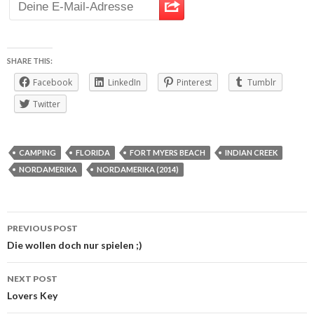
SHARE THIS:
Facebook
LinkedIn
Pinterest
Tumblr
Twitter
CAMPING
FLORIDA
FORT MYERS BEACH
INDIAN CREEK
NORDAMERIKA
NORDAMERIKA (2014)
Post
PREVIOUS POST
navigation
Die wollen doch nur spielen ;)
NEXT POST
Lovers Key